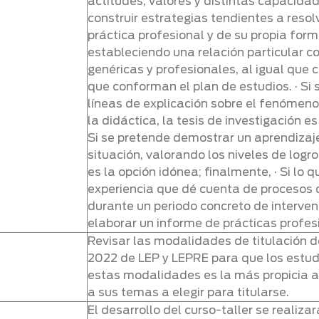
actitudes, valores y distintas capacida
construir estrategias tendientes a reso
práctica profesional y de su propia fo
estableciendo una relación particular 
genéricas y profesionales, al igual que c
que conforman el plan de estudios. · Si
líneas de explicación sobre el fenómeno
la didáctica, la tesis de investigación e
Si se pretende demostrar un aprendizaj
situación, valorando los niveles de logro
es la opción idónea; finalmente, · Si lo 
experiencia que dé cuenta de procesos 
durante un periodo concreto de intervenc
elaborar un informe de prácticas profes
Revisar las modalidades de titulación d
2022 de LEP y LEPRE para que los estud
estas modalidades es la más propicia a
a sus temas a elegir para titularse.
El desarrollo del curso-taller se realiza