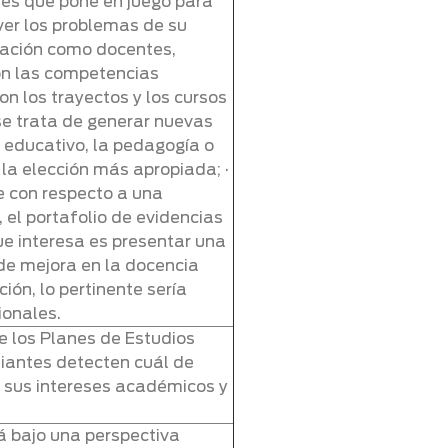
des que pone en juego para
lver los problemas de su
rmación como docentes,
con las competencias
on los trayectos y los cursos
 se trata de generar nuevas
 educativo, la pedagogía o
s la elección más apropiada; ·
e con respecto a una
, el portafolio de evidencias
que interesa es presentar una
de mejora en la docencia
ión, lo pertinente sería
ionales.
e los Planes de Estudios
iantes detecten cuál de
 sus intereses académicos y
rá bajo una perspectiva