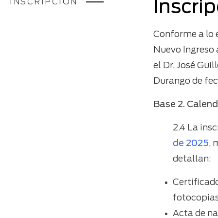
INSCRIPCIÓN
Inscri
Conforme a lo 
Nuevo Ingreso 
el Dr. José Gu
Durango de fec
Base 2. Calend
2.4 La ins
de 2025
, 
detallan:
Certificado
fotocopia
Acta de na