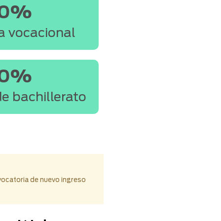
30%
a vocacional
20%
e bachillerato
vocatoria de nuevo ingreso