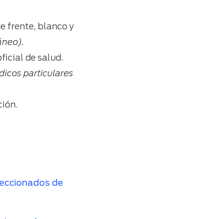
de frente, blanco y
́neo).
ficial de salud.
icos particulares
ción.
leccionados de