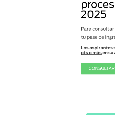
proces
2025
Para consultar
tu pase de ing
Los aspirantes 
pts o más
en su
CONSULTAR