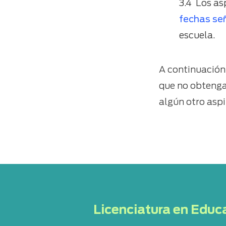
3.4 Los as
fechas se
escuela.
A continuación 
que no obtenga
algún otro asp
Licenciatura en Educ