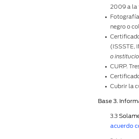
2009 a la 
Fotografía
negro o col
Certificad
(ISSSTE, 
o instituci
CURP. Tres
Certificad
Cubrir la 
Base 3. Inform
3.3
Solamen
acuerdo co