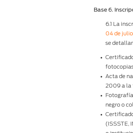
Base 6. Inscrip
6.1 La ins
04 de juli
se detalla
Certificado
fotocopia
Acta de na
2009 a la 
Fotografía
negro o col
Certificad
(ISSSTE, 