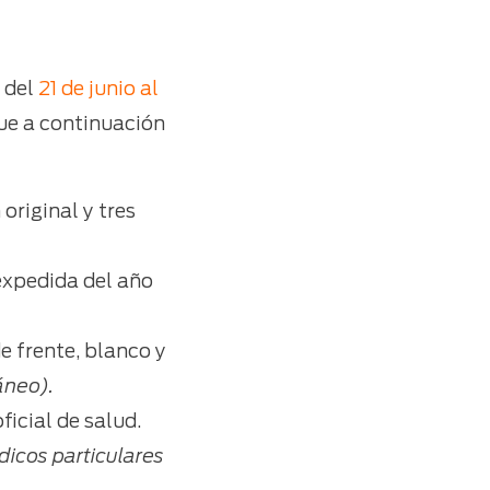
á del
21 de junio al
ue a continuación
original y tres
expedida del año
de frente, blanco y
́neo).
ficial de salud.
icos particulares