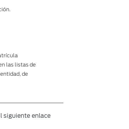
ción.
atrícula
n las listas de
 entidad, de
l siguiente enlace