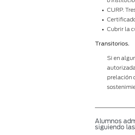
o instituci
CURP. Tres
Certificad
Cubrir la 
Transitorios.
Si en algu
autorizada 
prelación 
sostenimi
Alumnos admit
siguiendo las